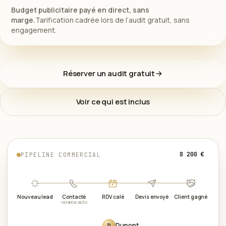
Budget publicitaire payé en direct, sans
marge.
Tarification cadrée lors de l’audit gratuit, sans
engagement.
Réserver un audit gratuit
Voir ce qui est inclus
8 200 €
PIPELINE COMMERCIAL
Nouveau lead
Contacté
RDV calé
Devis envoyé
Client gagné
relance auto
Dupont
D